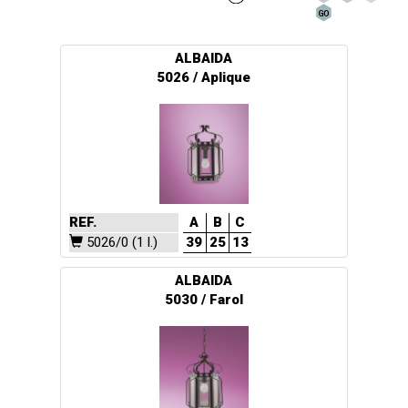
ALBAIDA
5026 / Aplique
REF.
A
B
C
5026/0 (1 l.)
39
25
13
ALBAIDA
5030 / Farol