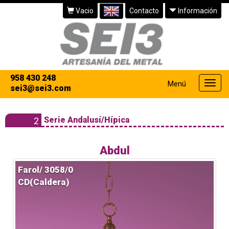
Vacio
Contacto
Información
958 430 248
Menú
Menú
sei3@sei3.com
princi
Serie Andalusí/Hípica
2
Abdul
Farol/ 3058/0
CD(Caldera)